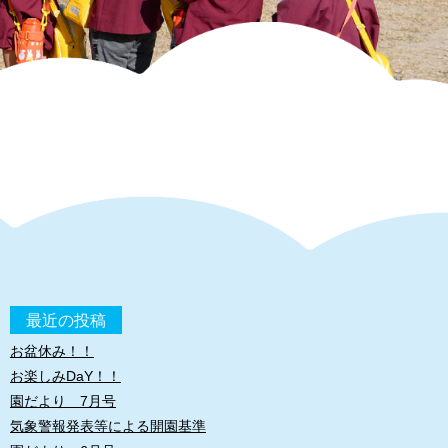
最近の投稿
お盆休み！！
お楽しみDaY！！
園だより 7月号
気象警報発表等による開園基準