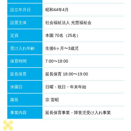
設立年月日
昭和44年4月
設置主体
社会福祉法人 光慧福祉会
定員
本園 70名（25名）
受け入れ年齢
生後6ヶ月〜3歳児
保育時間
7:00〜18:00
延長保育
延長保育 18:00〜19:00
休園日
日曜・祝日・年末年始
園長
宗 雷昭
事業内容
延長保育事業・障害児受け入れ事業