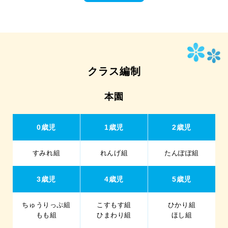
クラス編制
本園
0歳児
1歳児
2歳児
すみれ組
れんげ組
たんぽぽ組
3歳児
4歳児
5歳児
ちゅうりっぷ組
こすもす組
ひかり組
もも組
ひまわり組
ほし組