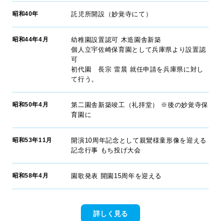
昭和40年
託児所開設（妙覚寺にて）
昭和44年4月
幼稚園設置認可 木造園舎新築
個人立宇佐崎保育園として兵庫県より設置認
可
初代園 長宗 雷晨 就任申請を兵庫県に対し
て行う。
昭和50年4月
第二園舎新築竣工（礼拝堂） ※後の妙覚寺保
育園に
昭和53年11月
開演10周年記念として親鸞様童形像を迎える
記念行事 もち投げ大会
昭和58年4月
園歌発表 開園15周年を迎える
詳しく見る