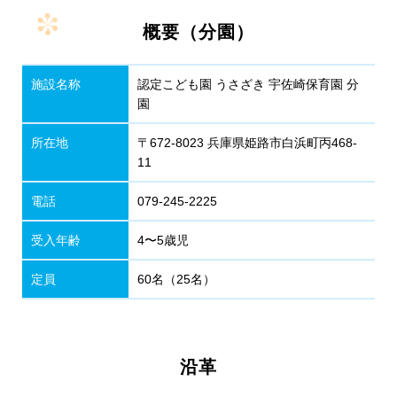
概要（分園）
施設名称
認定こども園 うさざき 宇佐崎保育園 分
園
所在地
〒672-8023 兵庫県姫路市白浜町丙468-
11
電話
079-245-2225
受入年齢
4〜5歳児
定員
60名（25名）
沿革