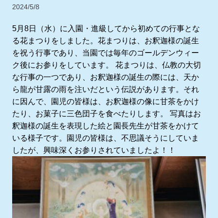
2024/5/8
5月8日（水）に入園・進級してから初めての行事とな
る花まつりをしました。花まつりは、お釈迦様の誕生
を祝う行事であり、当園では毎年のゴールデンウィー
ク後にお参りをしています。 花まつりは、仏教の大切
な行事の一つであり、お釈迦様の誕生の際には、天か
ら龍が甘露の雨を注いだという伝説があります。それ
に因んで、園児の皆様は、お釈迦様の像に甘茶をかけ
たり、お菓子に三色団子を食べたりします。 写真はお
釈迦様の誕生を表現した絵と園長先生が甘茶をかけて
いる様子です。園児の皆様は、不思議そうにしていま
したが、興味深くお参りされていましたよ！！